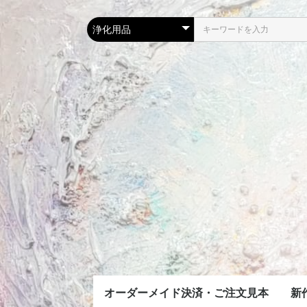
オーダーメイド決済・ご注文見本
新