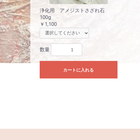
浄化用 アメジストさざれ石
100g
￥1,100
数量
カートに入れる